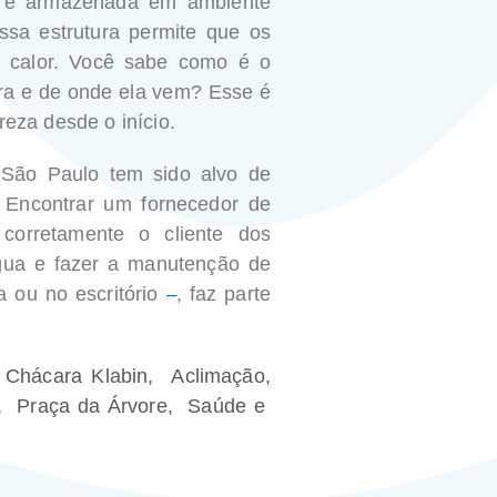
 é armazenada em ambiente
sa estrutura permite que os
 calor.
Você sabe como é o
ra e de onde ela vem?
Esse é
reza desde o início.
 São Paulo tem sido alvo de
.
Encontrar um fornecedor de
 corretamente o cliente dos
gua e fazer a manutenção de
a ou no escritório
–
, faz parte
 Chácara Klabin, Aclimação,
o, Praça da Árvore, Saúde e