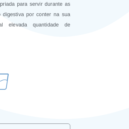
riada para servir durante as
o digestiva por conter na sua
ral elevada quantidade de
 gás
Caxamb