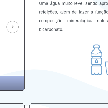
Uma água muito leve, sendo aprop
refeições, além de fazer a funçã
composição mineralógica natu
bicarbonato.
Caxambu com