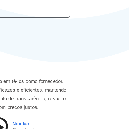
galão
Bomba 
o em tê-los como fornecedor.
icazes e eficientes, mantendo
to de transparência, respeito
om preços justos.
Nicolas