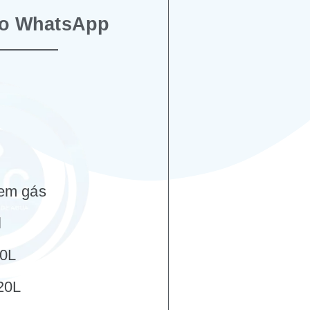
lo WhatsApp
sem gás
l
20L
20L